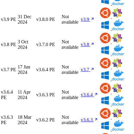
31 Dec
Not
v3.9 PE
v3.8.0 PE
v3.9
2024
available
3 Oct
Not
v3.8 PE
v3.7.0 PE
v3.8
2024
available
17 Jun
Not
v3.7 PE
v3.6.4 PE
v3.7
2024
available
v3.6.4
11 Apr
Not
v3.6.3 PE
v3.6.4
PE
2024
available
v3.6.3
18 Mar
Not
v3.6.2 PE
v3.6.3
PE
2024
available