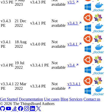
v3.5 PE
v3.4.3 PE
v3.5
2023
available
v3.4.3
21 Dec
Not
v3.4.1 PE
v3.4.3
PE
2022
available
v3.4.1
18 Aug
Not
v3.4.0 PE
v3.4.1
PE
2022
available
19 Jul
Not
v3.4 PE
v3.3.4.1 PE
v3.4
2022
available
v3.3.4.1
22 Mar
Not
v3.3.4.1
v3.3.4 PE
PE
2022
available
Get Started
Documentation
Use cases
Blog
Services
Contact us
© 2026 The ThingsBoard Authors