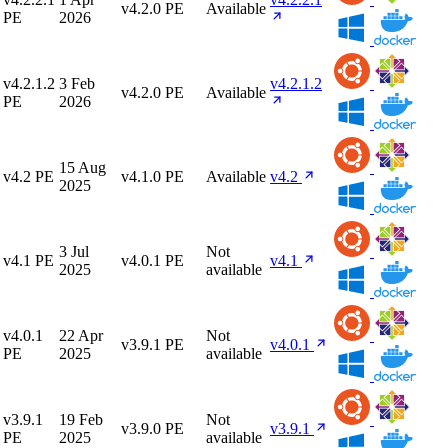
v4.2.0 PE
Available
PE
2026
v4.2.1.2
3 Feb
v4.2.1.2
v4.2.0 PE
Available
PE
2026
15 Aug
v4.2 PE
v4.1.0 PE
Available
v4.2
2025
3 Jul
Not
v4.1 PE
v4.0.1 PE
v4.1
2025
available
v4.0.1
22 Apr
Not
v3.9.1 PE
v4.0.1
PE
2025
available
v3.9.1
19 Feb
Not
v3.9.0 PE
v3.9.1
PE
2025
available