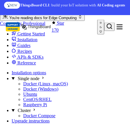
Skip to content
ThingsBoard CLI
: build your IoT solution with
AI Coding agents
NEW
You're reading docs for
Edge Computing
Star
Community
Professional
170
Getting Started
Installation
Guides
Recipes
APIs & SDKs
Reference
Installation options
Single node
Docker (Linux, macOS)
Docker (Windows)
Ubuntu
CentOS/RHEL
Raspberry Pi
Cluster
Docker Compose
Upgrade instructions